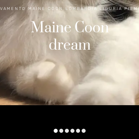
VAMENTO MAINE COON LOMBARDIA LIGURIA PIE
M
a
i
n
e
C
o
o
n
d
r
e
a
m